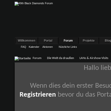
Willkommen
Portal
Forum
Projekte
Blo
FAQ
Kalender
Aktionen
Nützliche Links
Forum
Die Welt da draußen
LANs & Airshow-Visits
Hallo lie
Wenn dies dein erster Besuch
Registrieren
bevor du das Porta