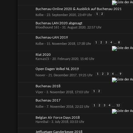
Buchenau-Online 2020 & Ausblick auf Buchenau 2021
1
2
Kolbe
- 23. September 2020, 23:49 Uhr
Buchenau LAN 2020 abgesagt
Bloodhound 161
- 31. August 2020, 22:57 Uhr
Buchenau-LAN 2019
1
2
3
4
...
8
Kolbe
- 15. November 2018, 17:38 Uhr
Riat 2020
KansasCS
- 20. February 2020, 15:40 Uhr
Open Dagen Volkel NL 2019
1
2
3
4
...
9
hoover
- 21. December 2017, 19:25 Uhr
Buchenau 2018
1
2
Viper
- 3. November 2018, 17:03 Uhr
Buchenau 2017
1
2
3
4
...
12
Kolbe
- 7. November 2016, 22:22 Uhr
Belgian Air Force Days 2018
Hannibal
- 3. July 2018, 03:33 Uhr
Jetflugtage Ganderkesee 2018