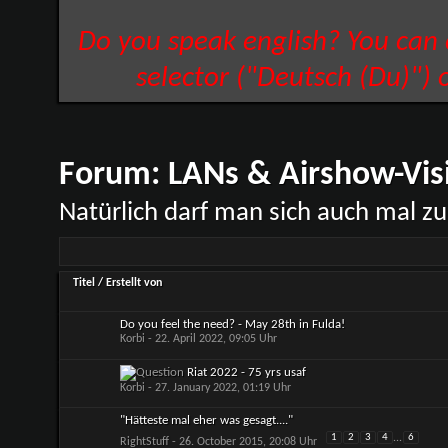
Do you speak english? You can
selector ("Deutsch (Du)") 
Forum:
LANs & Airshow-Vis
Natürlich darf man sich auch mal zu
Titel
/
Erstellt von
Do you feel the need? - May 28th in Fulda!
Korbi
- 22. April 2022, 09:05 Uhr
Riat 2022 - 75 yrs usaf
Korbi
- 27. January 2022, 01:19 Uhr
"Hätteste mal eher was gesagt...."
1
2
3
4
...
6
RightStuff
- 26. October 2015, 20:08 Uhr