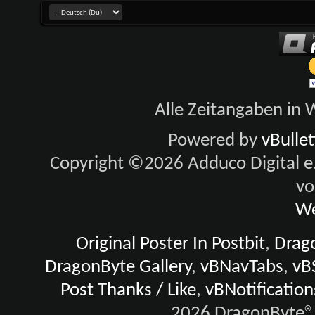
Alle Zeitangaben in W
Powered by
vBulle
Copyright ©2026 Adduco Digital e.K
vo
We
Original Poster In Postbit
,
Drago
DragonByte Gallery
,
vBNavTabs
,
vB
Post Thanks / Like
,
vBNotification
2026 DragonByte® 