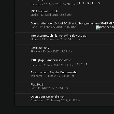
1
2
3
4
...
5
Hannibal
- 23. April 2018, 16:58 Uhr
F35A kommt zur ILA
Snake
- 13. April 2018, 16:56 Uhr
DanischAirshow 10 Juni 2018 in Aalborg mit einem STARFIGH
Däne
- 19. February 2018, 11:02 Uhr
Interesse Besuch Fighter Wing Skrydstrup
Floater
- 21. November 2017, 14:51 Uhr
Roskilde 2017
Skylane
- 23. July 2017, 17:23 Uhr
Jetflugtage Ganderkesee 2017
1
2
3
Hannibal
- 2. June 2017, 20:09 Uhr
Airshow beim Tag der Bundeswehr
Tobinator
- 3. June 2017, 13:00 Uhr
Riat 2018
Doc
- 11. May 2017, 16:14 Uhr
Open door Geilenkirchen
Ghostrider
- 20. January 2017, 21:29 Uhr