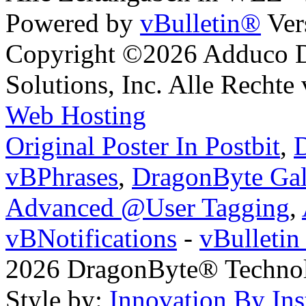
Powered by
vBulletin®
Ver
Copyright ©2026 Adduco Di
Solutions, Inc. Alle Rechte
Web Hosting
Original Poster In Postbit
,
D
vBPhrases
,
DragonByte Gal
Advanced @User Tagging
,
vBNotifications
-
vBulleti
2026 DragonByte® Technolo
Style by:
Innovation By Ins