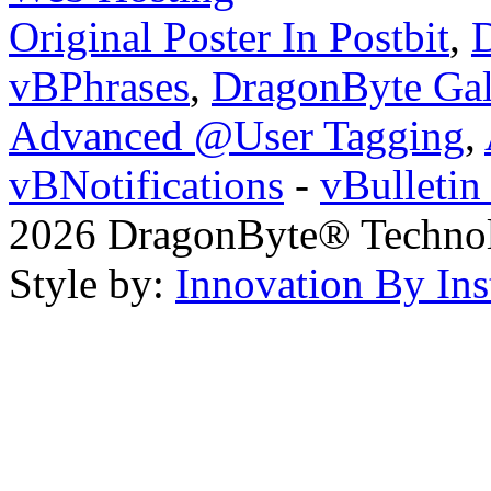
Original Poster In Postbit
,
D
vBPhrases
,
DragonByte Gal
Advanced @User Tagging
,
vBNotifications
-
vBulleti
2026 DragonByte® Technolo
Style by:
Innovation By Ins