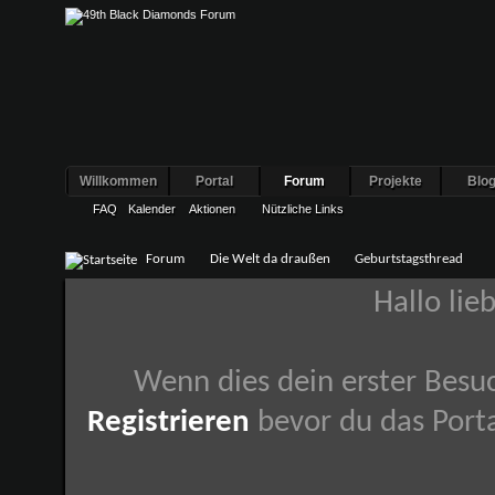
Willkommen
Portal
Forum
Projekte
Blo
FAQ
Kalender
Aktionen
Nützliche Links
Forum
Die Welt da draußen
Geburtstagsthread
Hallo lie
Wenn dies dein erster Besuch
Registrieren
bevor du das Porta