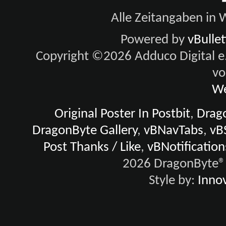
Alle Zeitangaben in W
Powered by
vBulle
Copyright ©2026 Adduco Digital e.K
vo
We
Original Poster In Postbit
,
Drago
DragonByte Gallery
,
vBNavTabs
,
vB
Post Thanks / Like
,
vBNotification
2026 DragonByte® 
Style by:
Innov