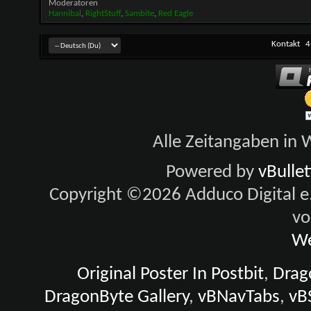
Moderatoren
Hannibal
,
RightStuff
,
Sambite
,
Red Eagle
Kontakt
4
Alle Zeitangaben in W
Powered by
vBulle
Copyright ©2026 Adduco Digital e.K
vo
We
Original Poster In Postbit
,
Drago
DragonByte Gallery
,
vBNavTabs
,
vB