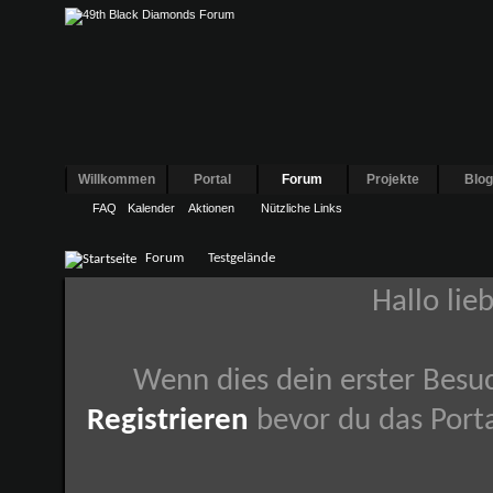
Willkommen
Portal
Forum
Projekte
Blo
FAQ
Kalender
Aktionen
Nützliche Links
Forum
Testgelände
Hallo lie
Wenn dies dein erster Besuch
Registrieren
bevor du das Porta