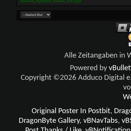
Hannibal
,
RightStuff
,
Sambite
,
Red Eagle
Alle Zeitangaben in W
Powered by
vBulle
Copyright ©2026 Adduco Digital e.K
vo
We
Original Poster In Postbit
,
Drago
DragonByte Gallery
,
vBNavTabs
,
vB
Post Thanks / Like
,
vBNotification