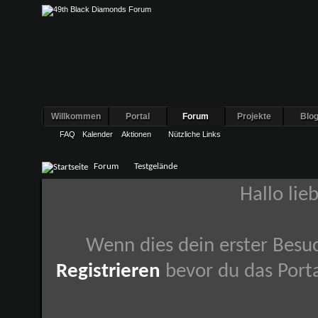
Willkommen
Portal
Forum
Projekte
Blo
FAQ
Kalender
Aktionen
Nützliche Links
Forum
Testgelände
Hallo lie
Wenn dies dein erster Besuch
Registrieren
bevor du das Porta