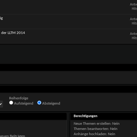
Antw
Hit
ig
Antw
Hit
n der LLTM 2014
Antw
Hit
Reihenfolge
Aufsteigend
Absteigend
Berechtigungen
Neue Themen erstellen:
Nein
Themen beantworten:
Nein
Anhänge hochladen:
Nein
neuen Beiträgen