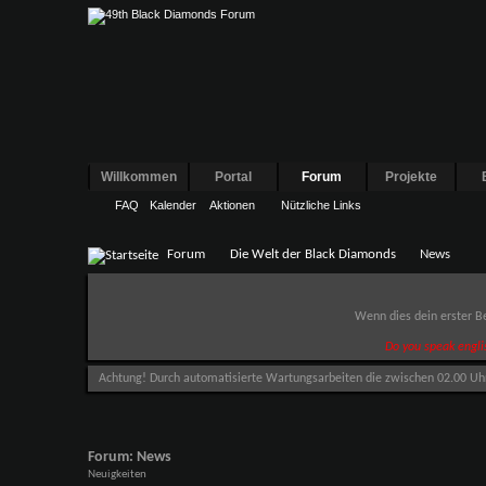
Willkommen
Portal
Forum
Projekte
FAQ
Kalender
Aktionen
Nützliche Links
Forum
Die Welt der Black Diamonds
News
Wenn dies dein erster Be
Do you speak engli
Achtung! Durch automatisierte Wartungsarbeiten die zwischen 02.00 Uhr u
Forum:
News
Neuigkeiten