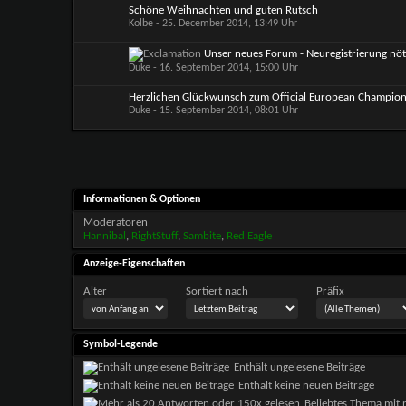
Schöne Weihnachten und guten Rutsch
Kolbe
- 25. December 2014, 13:49 Uhr
Unser neues Forum - Neuregistrierung nöt
Duke
- 16. September 2014, 15:00 Uhr
Herzlichen Glückwunsch zum Official European Champio
Duke
- 15. September 2014, 08:01 Uhr
Informationen & Optionen
Moderatoren
Hannibal
,
RightStuff
,
Sambite
,
Red Eagle
Anzeige-Eigenschaften
Alter
Sortiert nach
Präfix
Symbol-Legende
Enthält ungelesene Beiträge
Enthält keine neuen Beiträge
Beliebtes Thema mit 