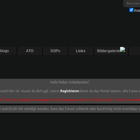
Ang
Blogs
ATO
SOPs
Links
Bildergalerie
Hallo lieber Unbekannter!
such hier ist, musst du dich ggf. zuerst
Registrieren
bevor du das Portal nutzen, alle Foren
sh? You can change the language via the language selector ("Deutsch (Du)") on the very bott
nd 05.00 Uhr erledigt werden, kann das Forum schlecht oder kurzfristig nicht erreichbar s