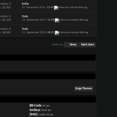
orten: 0
Kolbe
s: 32.055
25. December 2014,
13:49
orten: 0
Duke
s: 45.370
16. September 2014,
15:00
orten: 0
Duke
s: 36.063
15. September 2014,
08:01
Gehe zu:
News
Nach oben
BB-Code
ist
an
.
Smileys
sind
an
.
[IMG]
Code ist
an
.