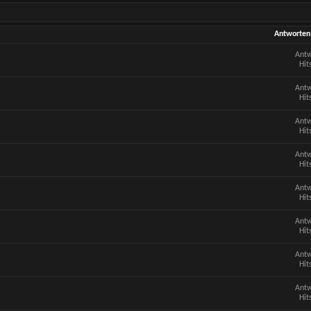
Antworten
Antw
Hit
Antw
Hit
Antw
Hit
Antw
Hit
Antw
Hit
Antw
Hit
Antw
Hit
Antw
Hit