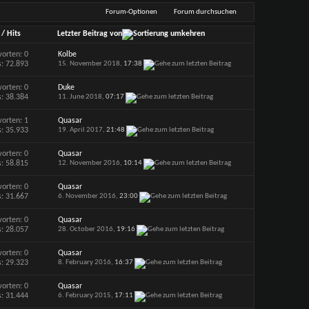
Forum-Optionen
Forum durchsuchen
/
Hits
Letzter Beitrag von
orten: 0
Kolbe
s: 72.893
15. November 2018,
17:38
orten: 0
Duke
s: 38.384
11. June 2018,
07:17
orten: 1
Quasar
s: 35.933
19. April 2017,
21:48
orten: 0
Quasar
s: 58.815
12. November 2016,
10:14
orten: 0
Quasar
s: 31.667
6. November 2016,
23:00
orten: 0
Quasar
s: 28.057
28. October 2016,
19:16
orten: 0
Quasar
s: 29.323
8. February 2016,
16:37
orten: 0
Quasar
s: 31.444
6. February 2015,
17:11