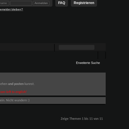
FAQ
Registrieren
emeldet bleiben?
Erweiterte Suche
 sehen
und posten
kannst.
om-left to english!
ein. Nicht wundern :)
Zeige Themen 1 bis 11 von 11