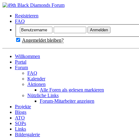
Registrieren
FAQ
Angemeldet bleiben?
Willkommen
Portal
Forum
FAQ
Kalender
Aktionen
Alle Foren als gelesen markieren
Nützliche Links
Forum-Mitarbeiter anzeigen
Projekte
Blogs
ATO
SOPs
Links
Bildergalerie