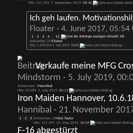
Hits: 112.761
7. September 2019,
08:36
Ich geh laufen. Motivationshilf
Floater
- 4. June 2017, 05:54
1
2
3
4
...
12
Antworten: 110
Floater
Hits: 1.293.014
5. July 2019,
13:41
Verkaufe meine MFG Cro
Mindstorm
- 5. July 2019, 00:
Antworten: 1
Hannibal
Hits: 33.589
5. July 2019,
00:13
Iron Maiden Hannover, 10.6.1
Hannibal
- 21. November 2017
1
2
3
Antworten: 26
Nick Taylor
Hits: 121.195
20. May 2019,
16:56
F-16 abgestürzt