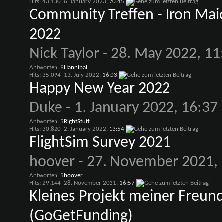
Hits: 43.130
6. January 2023,
20:45
Community Treffen - Iron Maid
2022
Nick Taylor
- 28. May 2022, 11
Antworten: 9
Hannibal
Hits: 35.094
13. July 2022,
16:03
Happy New Year 2022
Duke
- 1. January 2022, 16:37
Antworten: 5
RightStuff
Hits: 30.820
2. January 2022,
13:54
FlightSim Survey 2021
hoover
- 27. November 2021, 
Antworten: 5
hoover
Hits: 29.144
28. November 2021,
16:57
Kleines Projekt meiner Freun
(GoGetFunding)