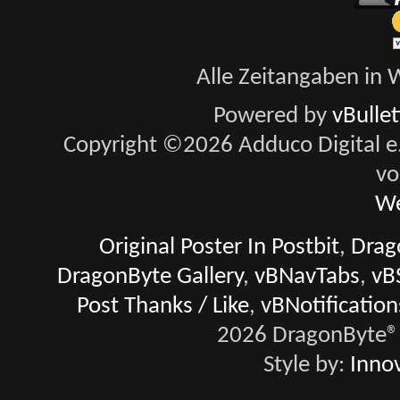
Alle Zeitangaben in W
Powered by
vBulle
Copyright ©2026 Adduco Digital e.K
vo
We
Original Poster In Postbit
,
Drago
DragonByte Gallery
,
vBNavTabs
,
vB
Post Thanks / Like
,
vBNotification
2026 DragonByte® 
Style by:
Innov