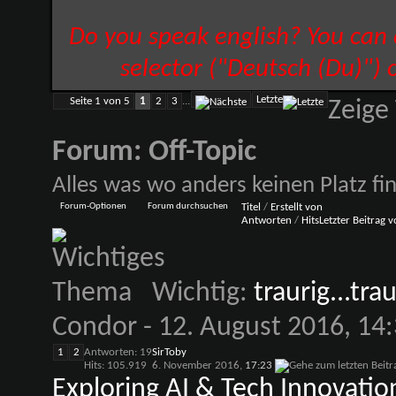
Do you speak english? You can
selector ("Deutsch (Du)") 
Letzte
Seite 1 von 5
1
2
3
...
Zeige
Forum:
Off-Topic
Alles was wo anders keinen Platz fi
Forum-Optionen
Forum durchsuchen
Titel
/
Erstellt von
Antworten
/
Hits
Letzter Beitrag 
Wichtig:
traurig...tr
Condor
- 12. August 2016, 14
1
2
Antworten: 19
SirToby
Hits: 105.919
6. November 2016,
17:23
Exploring AI & Tech Innovation