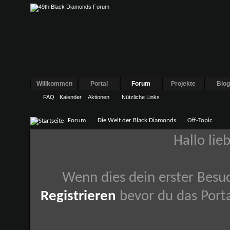
Willkommen
Portal
Forum
Projekte
Blo
FAQ
Kalender
Aktionen
Nützliche Links
Forum
Die Welt der Black Diamonds
Off-Topic
Hallo lie
Wenn dies dein erster Besuch
Registrieren
bevor du das Porta