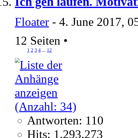
Ich geh laufen. Motivati
Floater
- 4. June 2017, 0
12 Seiten
•
1
2
3
4
...
12
Antworten: 110
Hits: 1.293.273