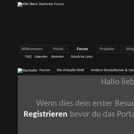
Willkommen
Portal
Forum
Projekte
Blo
FAQ
Kalender
Aktionen
Nützliche Links
Forum
Die virtuelle Welt
Andere Simulationen & Ga
Hallo lie
Wenn dies dein erster Besuch
Registrieren
bevor du das Porta