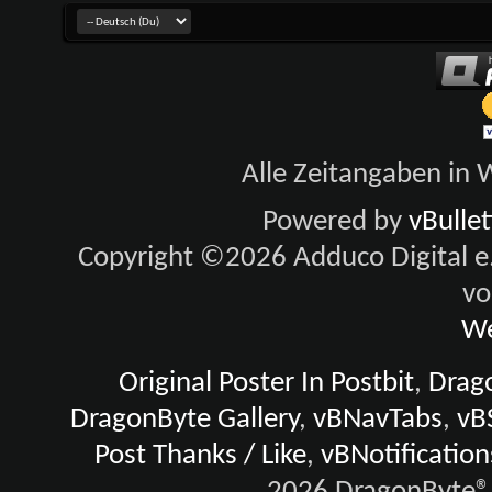
Alle Zeitangaben in W
Powered by
vBulle
Copyright ©2026 Adduco Digital e.K
vo
We
Original Poster In Postbit
,
Drago
DragonByte Gallery
,
vBNavTabs
,
vB
Post Thanks / Like
,
vBNotification