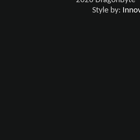
2026 DragonByte® 
Style by:
Innov