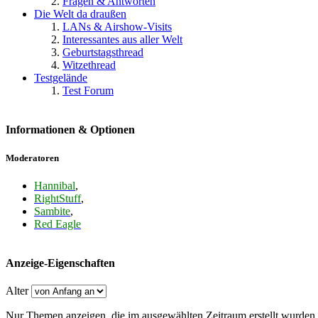
Fragen & Antworten
Die Welt da draußen
LANs & Airshow-Visits
Interessantes aus aller Welt
Geburtstagsthread
Witzethread
Testgelände
Test Forum
Informationen & Optionen
Moderatoren
Hannibal
,
RightStuff
,
Sambite
,
Red Eagle
Anzeige-Eigenschaften
Alter
Nur Themen anzeigen, die im ausgewählten Zeitraum erstellt wurden.