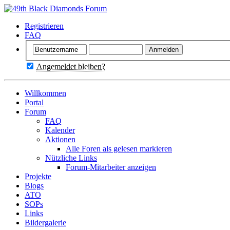
Registrieren
FAQ
Angemeldet bleiben?
Willkommen
Portal
Forum
FAQ
Kalender
Aktionen
Alle Foren als gelesen markieren
Nützliche Links
Forum-Mitarbeiter anzeigen
Projekte
Blogs
ATO
SOPs
Links
Bildergalerie