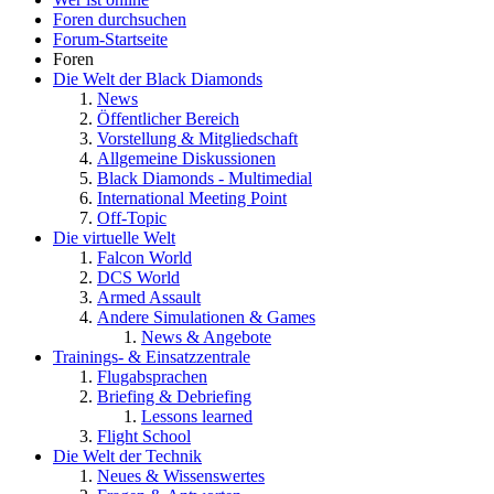
Foren durchsuchen
Forum-Startseite
Foren
Die Welt der Black Diamonds
News
Öffentlicher Bereich
Vorstellung & Mitgliedschaft
Allgemeine Diskussionen
Black Diamonds - Multimedial
International Meeting Point
Off-Topic
Die virtuelle Welt
Falcon World
DCS World
Armed Assault
Andere Simulationen & Games
News & Angebote
Trainings- & Einsatzzentrale
Flugabsprachen
Briefing & Debriefing
Lessons learned
Flight School
Die Welt der Technik
Neues & Wissenswertes