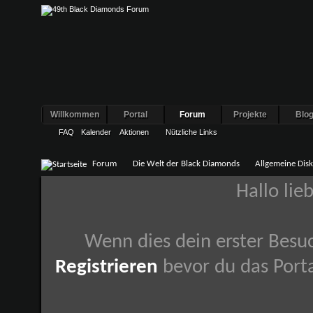
Willkommen
Portal
Forum
Projekte
Blo
FAQ
Kalender
Aktionen
Nützliche Links
Forum
Die Welt der Black Diamonds
Allgemeine Dis
Hallo lie
Wenn dies dein erster Besuch
Registrieren
bevor du das Porta