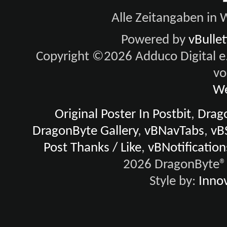
Alle Zeitangaben in W
Powered by
vBulle
Copyright ©2026 Adduco Digital e.K
vo
We
Original Poster In Postbit
,
Drago
DragonByte Gallery
,
vBNavTabs
,
vB
Post Thanks / Like
,
vBNotification
2026 DragonByte® 
Style by:
Innov