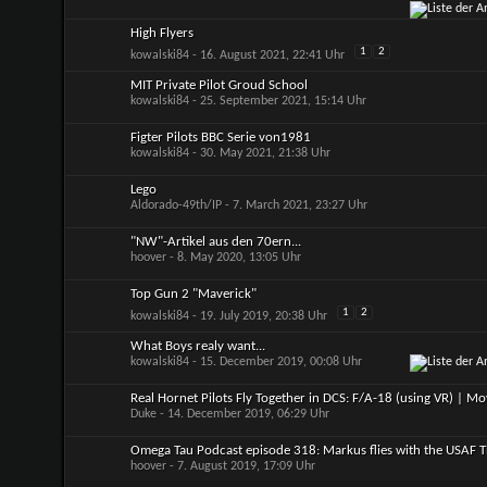
High Flyers
1
2
kowalski84
- 16. August 2021, 22:41 Uhr
MIT Private Pilot Groud School
kowalski84
- 25. September 2021, 15:14 Uhr
Figter Pilots BBC Serie von1981
kowalski84
- 30. May 2021, 21:38 Uhr
Lego
Aldorado-49th/IP
- 7. March 2021, 23:27 Uhr
"NW"-Artikel aus den 70ern...
hoover
- 8. May 2020, 13:05 Uhr
Top Gun 2 "Maverick"
1
2
kowalski84
- 19. July 2019, 20:38 Uhr
What Boys realy want...
kowalski84
- 15. December 2019, 00:08 Uhr
Real Hornet Pilots Fly Together in DCS: F/A-18 (using VR) | M
Duke
- 14. December 2019, 06:29 Uhr
Omega Tau Podcast episode 318: Markus flies with the USAF 
hoover
- 7. August 2019, 17:09 Uhr