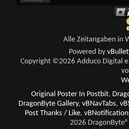
Alle Zeitangaben in W
Powered by
vBulle
Copyright ©2026 Adduco Digital e.K
vo
We
Original Poster In Postbit
,
Drago
DragonByte Gallery
,
vBNavTabs
,
vB
Post Thanks / Like
,
vBNotification
2026 DragonByte® 