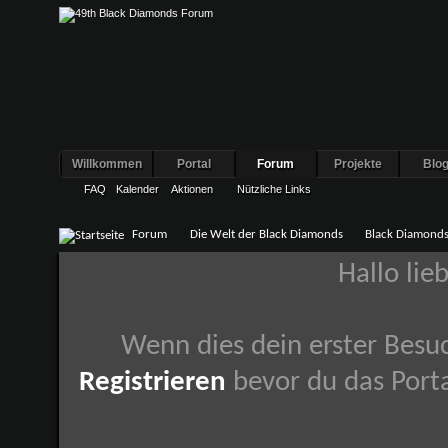
Willkommen
Portal
Forum
Projekte
Blo
FAQ
Kalender
Aktionen
Nützliche Links
Forum
Die Welt der Black Diamonds
Black Diamonds
Hallo lie
Wenn dies dein erster Besuch
Registrieren
bevor du das Porta