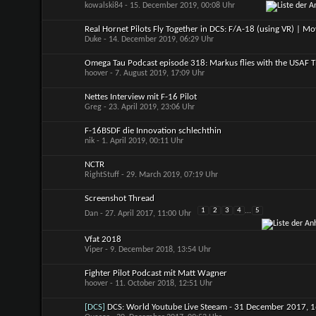
kowalski84
- 15. December 2019, 00:08 Uhr
Real Hornet Pilots Fly Together in DCS: F/A-18 (using VR) | M
Duke
- 14. December 2019, 06:29 Uhr
Omega Tau Podcast episode 318: Markus flies with the USAF 
hoover
- 7. August 2019, 17:09 Uhr
Nettes Interview mit F-16 Pilot
Greg
- 23. April 2019, 23:06 Uhr
F-16BSDF die Innovation schlechthin
nik
- 1. April 2019, 00:11 Uhr
NCTR
RightStuff
- 29. March 2019, 07:19 Uhr
Screenshot Thread
1
2
3
4
...
5
Dan
- 27. April 2017, 11:00 Uhr
Vfat 2018
Viper
- 9. December 2018, 13:54 Uhr
Fighter Pilot Podcast mit Matt Wagner
hoover
- 11. October 2018, 12:51 Uhr
[DCS]
DCS: World Youtube Live Steeam - 31 December 2017,