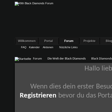
Willkommen
Portal
Forum
Projekte
Blo
FAQ
Kalender
Aktionen
Nützliche Links
Forum
Die Welt der Black Diamonds
Black Diamonds
Hallo lie
Wenn dies dein erster Besuch
Registrieren
bevor du das Porta