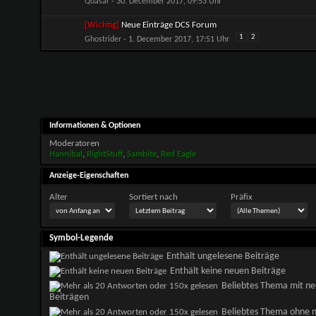
Quasar
- 30. December 2017, 09:53 Uhr
[Wichtig]
Neue Einträge DCS Forum
1
2
Ghostrider
- 1. December 2017, 17:51 Uhr
Informationen & Optionen
Moderatoren
Hannibal
,
RightStuff
,
Sambite
,
Red Eagle
Anzeige-Eigenschaften
Alter
Sortiert nach
Präfix
Symbol-Legende
Enthält ungelesene Beiträge
Enthält keine neuen Beiträge
Beliebtes Thema mit n
Beiträgen
Beliebtes Thema ohne 