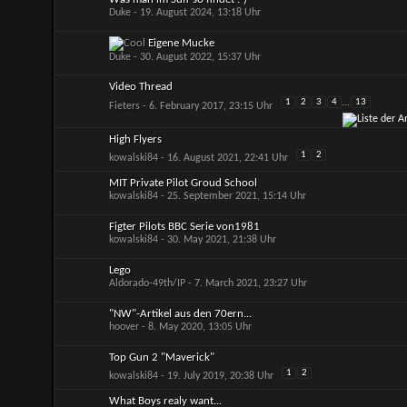
Duke
- 19. August 2024, 13:18 Uhr
Eigene Mucke
Duke
- 30. August 2022, 15:37 Uhr
Video Thread
1
2
3
4
...
13
Fieters
- 6. February 2017, 23:15 Uhr
High Flyers
1
2
kowalski84
- 16. August 2021, 22:41 Uhr
MIT Private Pilot Groud School
kowalski84
- 25. September 2021, 15:14 Uhr
Figter Pilots BBC Serie von1981
kowalski84
- 30. May 2021, 21:38 Uhr
Lego
Aldorado-49th/IP
- 7. March 2021, 23:27 Uhr
"NW"-Artikel aus den 70ern...
hoover
- 8. May 2020, 13:05 Uhr
Top Gun 2 "Maverick"
1
2
kowalski84
- 19. July 2019, 20:38 Uhr
What Boys realy want...