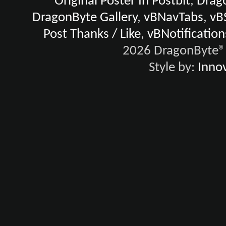
Original Poster In Postbit
,
Drago
DragonByte Gallery
,
vBNavTabs
,
vB
Post Thanks / Like
,
vBNotification
2026 DragonByte® 
Style by:
Innov