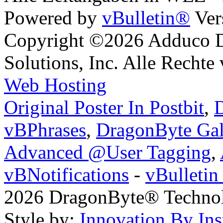
Powered by
vBulletin®
Ver
Copyright ©2026 Adduco Di
Solutions, Inc. Alle Rechte
Web Hosting
Original Poster In Postbit
,
D
vBPhrases
,
DragonByte Gal
Advanced @User Tagging
,
vBNotifications
-
vBulleti
2026 DragonByte® Technolo
Style by:
Innovation By Ins