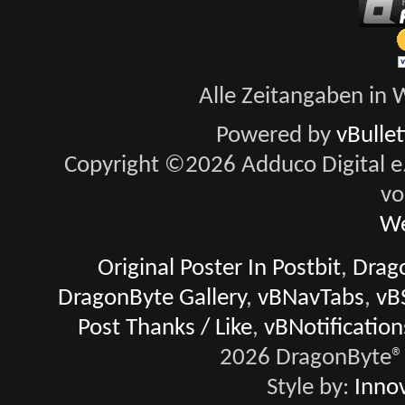
Alle Zeitangaben in W
Powered by
vBulle
Copyright ©2026 Adduco Digital e.K
vo
We
Original Poster In Postbit
,
Drago
DragonByte Gallery
,
vBNavTabs
,
vB
Post Thanks / Like
,
vBNotification
2026 DragonByte® 
Style by:
Innov