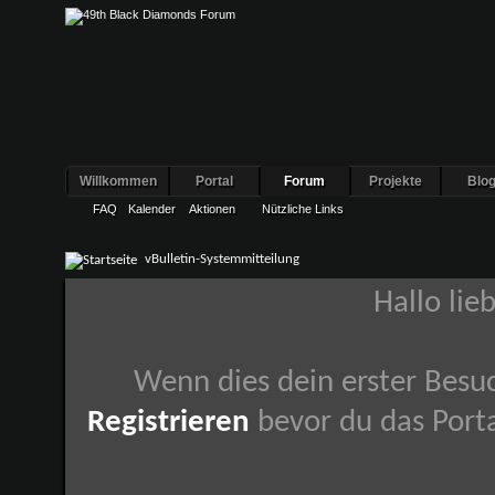
Willkommen
Portal
Forum
Projekte
Blo
FAQ
Kalender
Aktionen
Nützliche Links
vBulletin-Systemmitteilung
Hallo lie
Wenn dies dein erster Besuch
Registrieren
bevor du das Porta