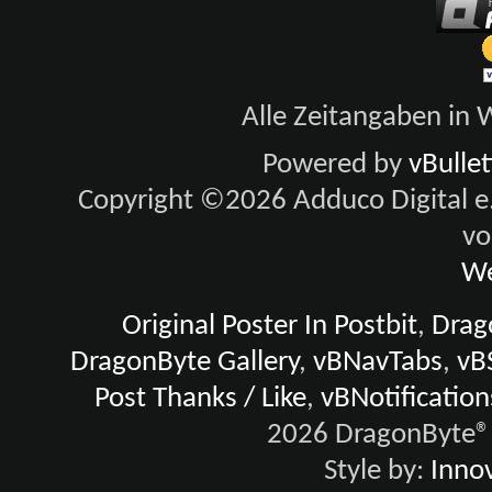
Alle Zeitangaben in W
Powered by
vBulle
Copyright ©2026 Adduco Digital e.K
vo
We
Original Poster In Postbit
,
Drago
DragonByte Gallery
,
vBNavTabs
,
vB
Post Thanks / Like
,
vBNotification
2026 DragonByte® 
Style by:
Innov