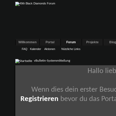
Willkommen
Portal
Forum
Projekte
Blo
FAQ
Kalender
Aktionen
Nützliche Links
vBulletin-Systemmitteilung
Hallo lie
Wenn dies dein erster Besuch
Registrieren
bevor du das Porta