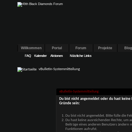
Willkommen
Portal
Forum
Projekte
Blo
FAQ
FAQ
FAQ
Kalender
Kalender
Kalender
Aktionen
Aktionen
Aktionen
Nützliche Links
Nützliche Links
Nützliche Links
vBulletin-Systemmitteilung
vBulletin-Systemmitteilung
Du bist nicht angemeldet oder du hast keine 
Gründe sein:
Du bist nicht angemeldet. Bitte fülle die F
Du hast keine ausreichenden Rechte, um auf
Beiträge eines anderen Benutzers ändern m
Funktionen aufrufst.