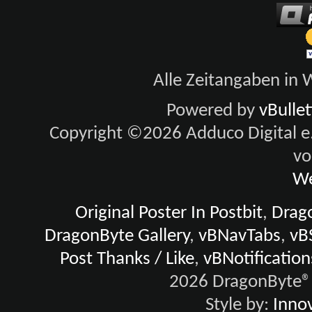
Alle Zeitangaben in W
Powered by
vBulle
Copyright ©2026 Adduco Digital e.K
vo
We
Original Poster In Postbit
,
Drago
DragonByte Gallery
,
vBNavTabs
,
vB
Post Thanks / Like
,
vBNotification
2026 DragonByte® 
Style by:
Innov