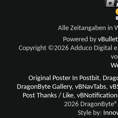
Alle Zeitangaben in W
Powered by
vBulle
Copyright ©2026 Adduco Digital e.K
vo
We
Original Poster In Postbit
,
Drago
DragonByte Gallery
,
vBNavTabs
,
vB
Post Thanks / Like
,
vBNotification
2026 DragonByte® 
Style by:
Innov