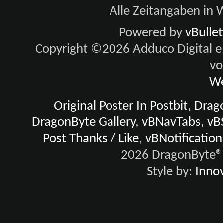
Alle Zeitangaben in W
Powered by
vBulle
Copyright ©2026 Adduco Digital e.K
vo
We
Original Poster In Postbit
,
Drago
DragonByte Gallery
,
vBNavTabs
,
vB
Post Thanks / Like
,
vBNotification
2026 DragonByte® 
Style by:
Innov