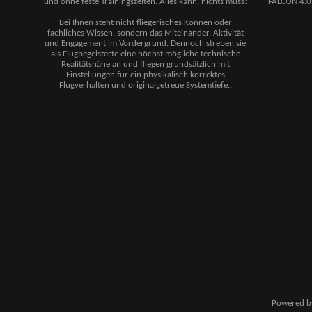
und ohne feste Trainingszeiten. Alles kann, nichts muss!
FALCON 4.0
Bei Ihnen steht nicht fliegerisches Können oder
fachliches Wissen, sondern das Miteinander, Aktivität
und Engagement im Vordergrund. Dennoch streben sie
als Flugbegeisterte eine höchst mögliche technische
Realitätsnähe an und fliegen grundsätzlich mit
Einstellungen für ein physikalisch korrektes
Flugverhalten und originalgetreue Systemtiefe..
Powered 