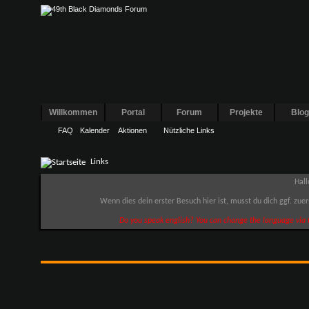
Willkommen
Portal
Forum
Projekte
Blo
FAQ
Kalender
Aktionen
Nützliche Links
Links
Hall
Wenn dies dein erster Besuch hier ist, musst du dich ggf. zue
Do you speak english? You can change the language via t