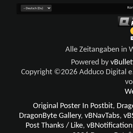
Kon
Alle Zeitangaben in W
Powered by
vBulle
Copyright ©2026 Adduco Digital e.K
vo
We
Original Poster In Postbit
,
Drago
DragonByte Gallery
,
vBNavTabs
,
vB
Post Thanks / Like
,
vBNotification