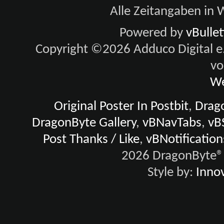
Alle Zeitangaben in W
Powered by
vBulle
Copyright ©2026 Adduco Digital e.K
vo
We
Original Poster In Postbit
,
Drago
DragonByte Gallery
,
vBNavTabs
,
vB
Post Thanks / Like
,
vBNotification
2026 DragonByte® 
Style by:
Innov