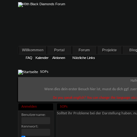
Willkommen
Portal
Forum
Projekte
Blo
FAQ
FAQ
Kalender
Kalender
Aktionen
Aktionen
Nützliche Links
Nützliche Links
SOPs
Hall
Wenn dies dein erster Besuch hier ist, musst du dich ggf. zue
Do you speak english? You can change the language via t
Anmelden
SOPs
Solltet ihr Probleme bei der Darstellung haben, n
Benutzername:
Kennwort: