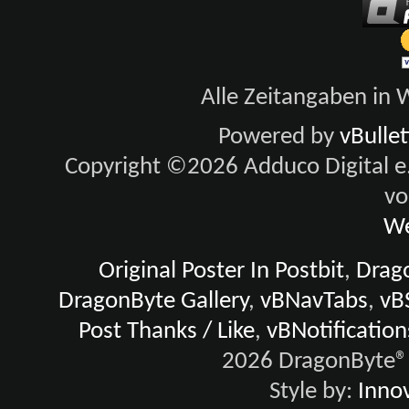
Alle Zeitangaben in W
Powered by
vBulle
Copyright ©2026 Adduco Digital e.K
vo
We
Original Poster In Postbit
,
Drago
DragonByte Gallery
,
vBNavTabs
,
vB
Post Thanks / Like
,
vBNotification
2026 DragonByte® 
Style by:
Innov