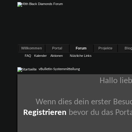
Willkommen
Portal
Forum
Projekte
Blo
FAQ
Kalender
Aktionen
Nützliche Links
vBulletin-Systemmitteilung
Hallo lie
Wenn dies dein erster Besuch
Registrieren
bevor du das Porta