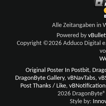
Alle Zeitangaben in W
Powered by
vBulle
Copyright ©2026 Adduco Digital e.K
vo
We
Original Poster In Postbit
,
Drago
DragonByte Gallery
,
vBNavTabs
,
vB
Post Thanks / Like
,
vBNotification
2026 DragonByte® 
Style by:
Innov