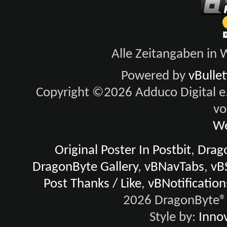
Alle Zeitangaben in W
Powered by
vBulle
Copyright ©2026 Adduco Digital e.K
vo
We
Original Poster In Postbit
,
Drago
DragonByte Gallery
,
vBNavTabs
,
vB
Post Thanks / Like
,
vBNotification
2026 DragonByte® 
Style by:
Innov