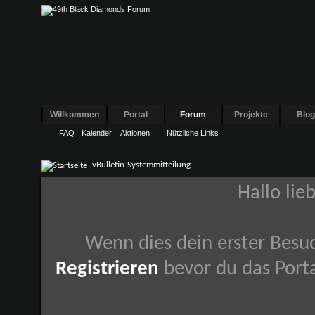
Willkommen
Portal
Forum
Projekte
Blo
FAQ
Kalender
Aktionen
Nützliche Links
vBulletin-Systemmitteilung
Hallo lie
Wenn dies dein erster Besuch
Registrieren
bevor du das Porta