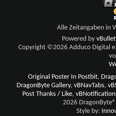
Alle Zeitangaben in W
Powered by
vBulle
Copyright ©2026 Adduco Digital e.K
vo
We
Original Poster In Postbit
,
Drago
DragonByte Gallery
,
vBNavTabs
,
vB
Post Thanks / Like
,
vBNotification
2026 DragonByte® 
Style by:
Innov