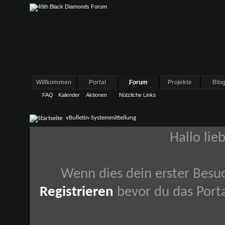
Willkommen
Portal
Forum
Projekte
Blo
FAQ
Kalender
Aktionen
Nützliche Links
vBulletin-Systemmitteilung
Hallo lie
Wenn dies dein erster Besuch
Registrieren
bevor du das Porta