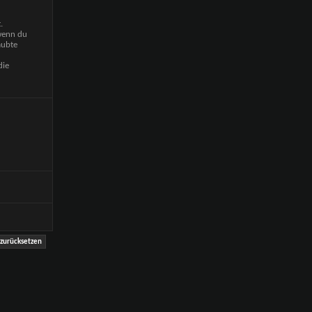
.
 wenn du
aubte
die