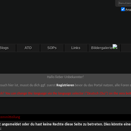
Ang
Blogs
ATO
SOPs
Links
Bildergalerie
Hallo lieber Unbekannter!
such hier ist, musst du dich ggf. zuerst
Registrieren
bevor du das Portal nutzen, alle Foren
sh? You can change the language via the language selector ("Deutsch (Du)") on the very bott
stemmitteilung
ht angemeldet oder du hast keine Rechte diese Seite zu betreten. Dies könnte eine
: