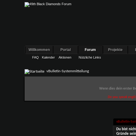
Willkommen
Portal
Forum
Projekte
FAQ
Kalender
Aktionen
Nützliche Links
vBulletin-Systemmitteilung
Wenn dies dein erster Be
Do you speak engli
vBulletin-Sy
Du bist nic
Gründe sein