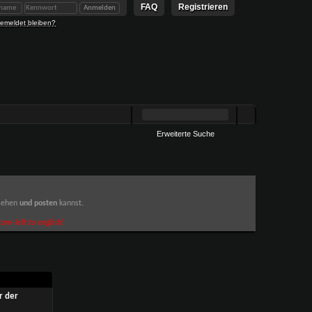
FAQ
Registrieren
emeldet bleiben?
Erweiterte Suche
 sehen
und posten
kannst.
om-left to english!
r der