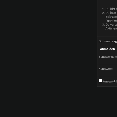
Du bist 
Du hast 
Beiträge
Funktion
Du versu
Aktivier
Du musst
reg
Anmelden
Benutzernam
Kennwort:
Angemelde