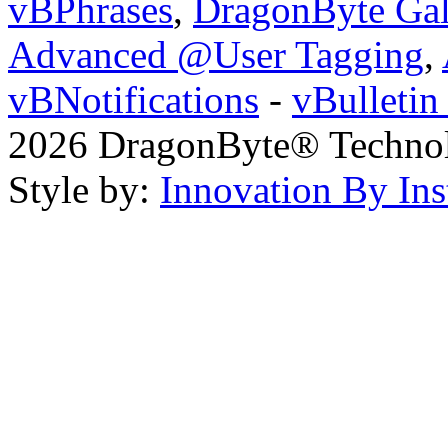
vBPhrases
,
DragonByte Gal
Advanced @User Tagging
,
vBNotifications
-
vBulleti
2026 DragonByte® Technolo
Style by:
Innovation By Ins