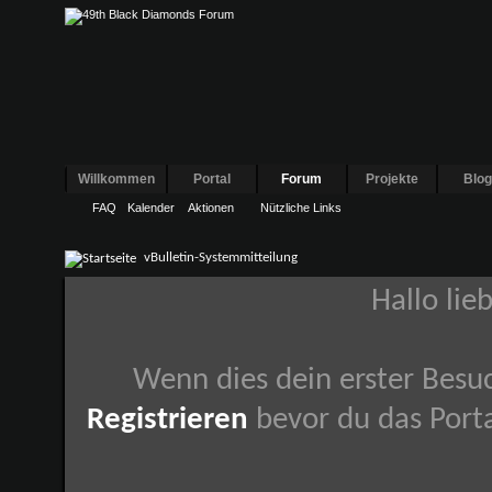
Willkommen
Portal
Forum
Projekte
Blo
FAQ
Kalender
Aktionen
Nützliche Links
vBulletin-Systemmitteilung
Hallo lie
Wenn dies dein erster Besuch
Registrieren
bevor du das Porta