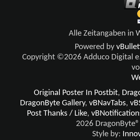
Alle Zeitangaben in W
Powered by
vBulle
Copyright ©2026 Adduco Digital e.K
vo
We
Original Poster In Postbit
,
Drago
DragonByte Gallery
,
vBNavTabs
,
vB
Post Thanks / Like
,
vBNotification
2026 DragonByte® 
Style by:
Innov