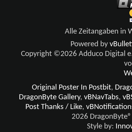
Alle Zeitangaben in W
Powered by
vBulle
Copyright ©2026 Adduco Digital e.K
vo
We
Original Poster In Postbit
,
Drago
DragonByte Gallery
,
vBNavTabs
,
vB
Post Thanks / Like
,
vBNotification
2026 DragonByte® 
Style by:
Innov