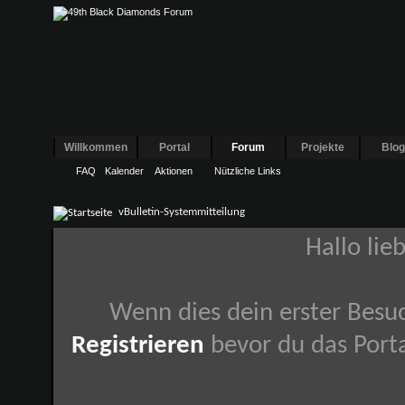
Willkommen
Portal
Forum
Projekte
Blo
FAQ
Kalender
Aktionen
Nützliche Links
vBulletin-Systemmitteilung
Hallo lie
Wenn dies dein erster Besuch
Registrieren
bevor du das Porta