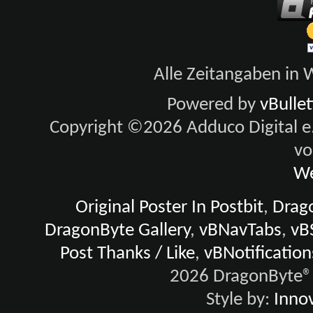
Alle Zeitangaben in W
Powered by
vBulle
Copyright ©2026 Adduco Digital e.K
vo
We
Original Poster In Postbit
,
Drago
DragonByte Gallery
,
vBNavTabs
,
vB
Post Thanks / Like
,
vBNotification
2026 DragonByte® 
Style by:
Innov