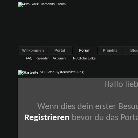
Willkommen
Portal
Forum
Projekte
Blo
FAQ
Kalender
Aktionen
Nützliche Links
vBulletin-Systemmitteilung
Hallo lie
Wenn dies dein erster Besuch
Registrieren
bevor du das Porta