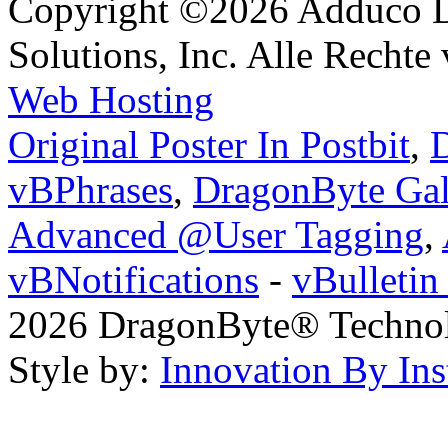
Copyright ©2026 Adduco Di
Solutions, Inc. Alle Rechte
Web Hosting
Original Poster In Postbit
,
D
vBPhrases
,
DragonByte Gal
Advanced @User Tagging
,
vBNotifications
-
vBulleti
2026 DragonByte® Technolo
Style by:
Innovation By Ins