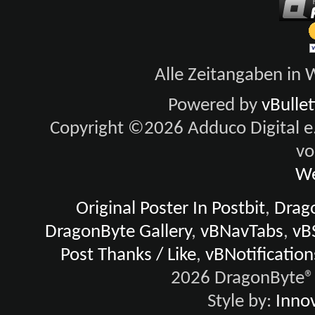
Alle Zeitangaben in W
Powered by
vBulle
Copyright ©2026 Adduco Digital e.K
vo
We
Original Poster In Postbit
,
Drago
DragonByte Gallery
,
vBNavTabs
,
vB
Post Thanks / Like
,
vBNotification
2026 DragonByte® 
Style by:
Innov