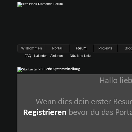
Willkommen
Portal
Forum
Projekte
Blo
FAQ
Kalender
Aktionen
Nützliche Links
vBulletin-Systemmitteilung
Hallo lie
Wenn dies dein erster Besuch
Registrieren
bevor du das Porta