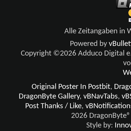
Alle Zeitangaben in W
Powered by
vBulle
Copyright ©2026 Adduco Digital e.K
vo
We
Original Poster In Postbit
,
Drago
DragonByte Gallery
,
vBNavTabs
,
vB
Post Thanks / Like
,
vBNotification
2026 DragonByte® 
Style by:
Innov