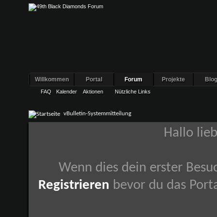
Willkommen
Portal
Forum
Projekte
Blo
FAQ
Kalender
Aktionen
Nützliche Links
vBulletin-Systemmitteilung
Hallo lie
Wenn dies dein erster Besuch
Registrieren
bevor du das Porta