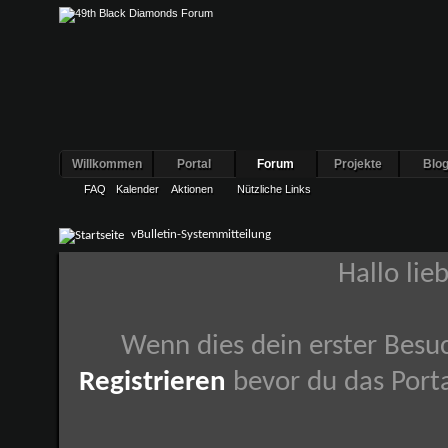
Willkommen
Portal
Forum
Projekte
Blo
FAQ
Kalender
Aktionen
Nützliche Links
vBulletin-Systemmitteilung
Hallo lie
Wenn dies dein erster Besuch
Registrieren
bevor du das Porta