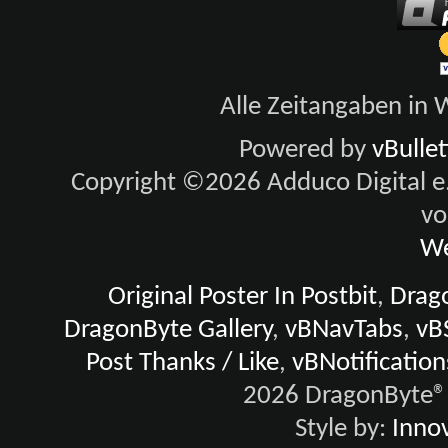
Alle Zeitangaben in W
Powered by
vBulle
Copyright ©2026 Adduco Digital e.K
vo
We
Original Poster In Postbit
,
Drago
DragonByte Gallery
,
vBNavTabs
,
vB
Post Thanks / Like
,
vBNotification
2026 DragonByte® 
Style by:
Innov