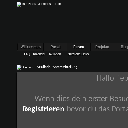
Willkommen
Portal
Forum
Projekte
Blo
FAQ
Kalender
Aktionen
Nützliche Links
vBulletin-Systemmitteilung
Hallo lie
Wenn dies dein erster Besuch
Registrieren
bevor du das Porta