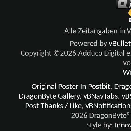
Alle Zeitangaben in W
Powered by
vBulle
Copyright ©2026 Adduco Digital e.K
vo
We
Original Poster In Postbit
,
Drago
DragonByte Gallery
,
vBNavTabs
,
vB
Post Thanks / Like
,
vBNotification
2026 DragonByte® 
Style by:
Innov