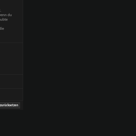
.
 wenn du
aubte
die