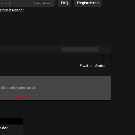
FAQ
Registrieren
emeldet bleiben?
Erweiterte Suche
 sehen
und posten
kannst.
om-left to english!
r der