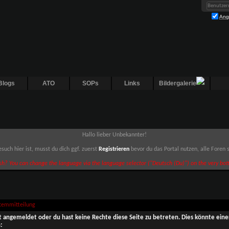
Ang
Blogs
ATO
SOPs
Links
Bildergalerie
Hallo lieber Unbekannter!
such hier ist, musst du dich ggf. zuerst
Registrieren
bevor du das Portal nutzen, alle Foren
sh? You can change the language via the language selector ("Deutsch (Du)") on the very bott
stemmitteilung
ht angemeldet oder du hast keine Rechte diese Seite zu betreten. Dies könnte eine
: