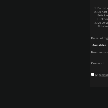
Du bist 
Du hast 
Beiträge
Funktion
Du versu
Aktivier
Du musst
reg
Anmelden
Benutzernam
Kennwort:
Angemelde