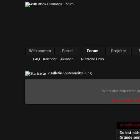
Willkommen
Portal
Forum
Projekte
FAQ
Kalender
Aktionen
Nützliche Links
vBulletin-Systemmitteilung
Wenn dies dein erster Be
Do you speak engli
vBulletin-Sy
Du bist nic
Gründe sein