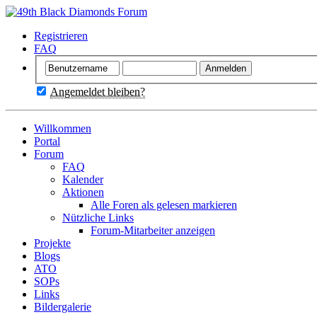
Registrieren
FAQ
Angemeldet bleiben?
Willkommen
Portal
Forum
FAQ
Kalender
Aktionen
Alle Foren als gelesen markieren
Nützliche Links
Forum-Mitarbeiter anzeigen
Projekte
Blogs
ATO
SOPs
Links
Bildergalerie