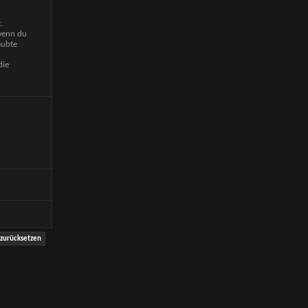
.
 wenn du
aubte
die