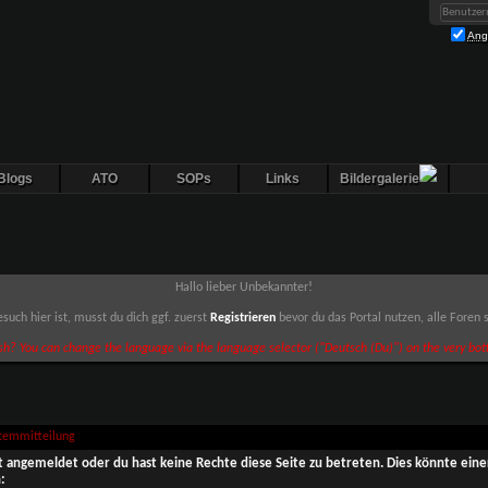
Ang
Blogs
ATO
SOPs
Links
Bildergalerie
Hallo lieber Unbekannter!
such hier ist, musst du dich ggf. zuerst
Registrieren
bevor du das Portal nutzen, alle Foren
sh? You can change the language via the language selector ("Deutsch (Du)") on the very bott
stemmitteilung
ht angemeldet oder du hast keine Rechte diese Seite zu betreten. Dies könnte eine
: