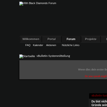
Willkommen
Portal
Forum
Projekte
FAQ
Kalender
Aktionen
Nützliche Links
vBulletin-Systemmitteilung
Wenn dies dein erster Be
Do you speak engli
vBulletin-Sy
Du bist nic
Gründe sein