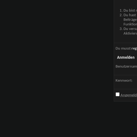
Du bist 
Du hast 
Beiträge
Funktion
Du versu
Aktivier
Du musst
reg
Anmelden
Benutzernam
Kennwort:
Angemelde