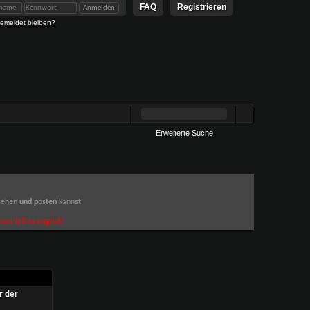
FAQ
Registrieren
emeldet bleiben?
Erweiterte Suche
 sehen
und posten
kannst.
om-left to english!
r der