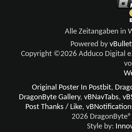
Alle Zeitangaben in W
Powered by
vBulle
Copyright ©2026 Adduco Digital e.K
vo
We
Original Poster In Postbit
,
Drago
DragonByte Gallery
,
vBNavTabs
,
vB
Post Thanks / Like
,
vBNotification
2026 DragonByte® 
Style by:
Innov