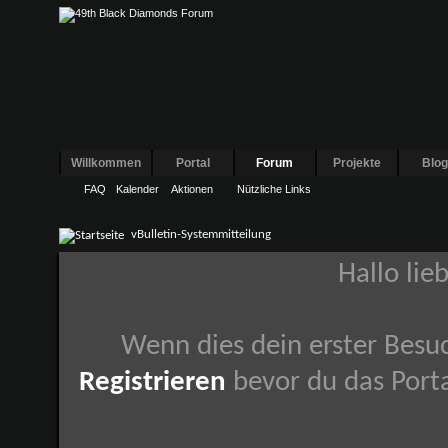
Willkommen
Portal
Forum
Projekte
Blo
FAQ
Kalender
Aktionen
Nützliche Links
vBulletin-Systemmitteilung
Hallo lie
Wenn dies dein erster Besuch
Registrieren
bevor du das Porta