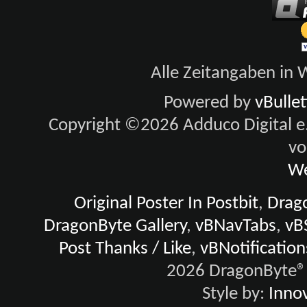
Alle Zeitangaben in W
Powered by
vBulle
Copyright ©2026 Adduco Digital e.K
vo
We
Original Poster In Postbit
,
Drago
DragonByte Gallery
,
vBNavTabs
,
vB
Post Thanks / Like
,
vBNotification
2026 DragonByte® 
Style by:
Innov