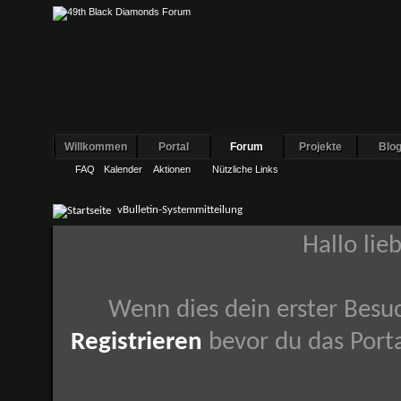
Willkommen
Portal
Forum
Projekte
Blo
FAQ
Kalender
Aktionen
Nützliche Links
vBulletin-Systemmitteilung
Hallo lie
Wenn dies dein erster Besuch
Registrieren
bevor du das Porta