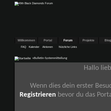
Willkommen
Portal
Forum
Projekte
Blo
FAQ
Kalender
Aktionen
Nützliche Links
vBulletin-Systemmitteilung
Hallo lie
Wenn dies dein erster Besuch
Registrieren
bevor du das Porta