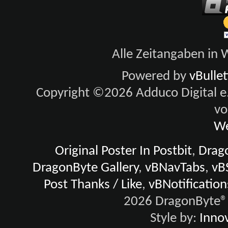
Alle Zeitangaben in W
Powered by
vBulle
Copyright ©2026 Adduco Digital e.K
vo
We
Original Poster In Postbit
,
Drago
DragonByte Gallery
,
vBNavTabs
,
vB
Post Thanks / Like
,
vBNotification
2026 DragonByte® 
Style by:
Innov