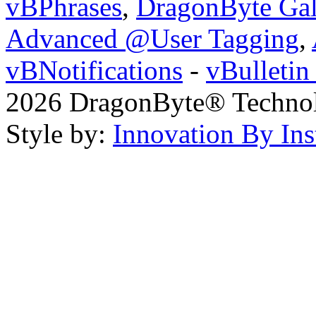
vBPhrases
,
DragonByte Gal
Advanced @User Tagging
,
vBNotifications
-
vBulleti
2026 DragonByte® Technolo
Style by:
Innovation By Ins