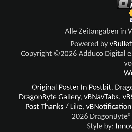
Alle Zeitangaben in W
Powered by
vBulle
Copyright ©2026 Adduco Digital e.K
vo
We
Original Poster In Postbit
,
Drago
DragonByte Gallery
,
vBNavTabs
,
vB
Post Thanks / Like
,
vBNotification
2026 DragonByte® 
Style by:
Innov