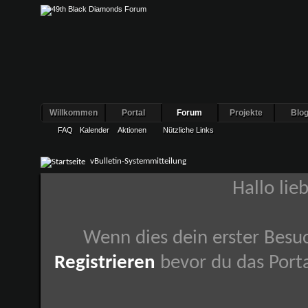
Willkommen
Portal
Forum
Projekte
Blo
FAQ
Kalender
Aktionen
Nützliche Links
vBulletin-Systemmitteilung
Hallo lie
Wenn dies dein erster Besuch
Registrieren
bevor du das Porta