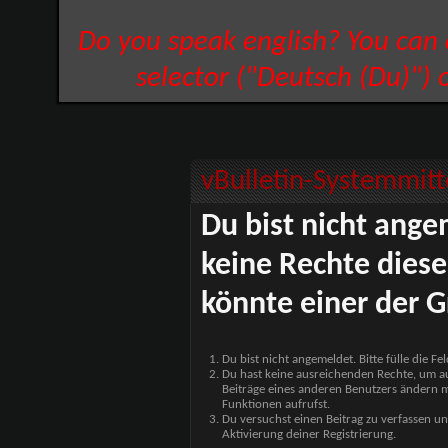
Do you speak english? You can
selector ("Deutsch (Du)") 
vBulletin-Systemmitt
Du bist nicht ange
keine Rechte diese
könnte einer der G
Du bist nicht angemeldet. Bitte fülle die F
Du hast keine ausreichenden Rechte, um auf
Beiträge eines anderen Benutzers ändern m
Funktionen aufrufst.
Du versuchst einen Beitrag zu verfassen un
Aktivierung deiner Registrierung.