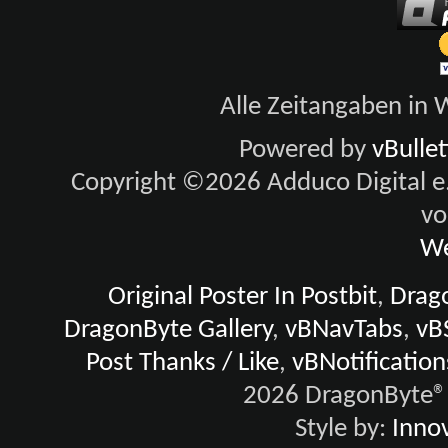
Alle Zeitangaben in W
Powered by
vBulle
Copyright ©2026 Adduco Digital e.K
vo
We
Original Poster In Postbit
,
Drago
DragonByte Gallery
,
vBNavTabs
,
vB
Post Thanks / Like
,
vBNotification
2026 DragonByte® 
Style by:
Innov