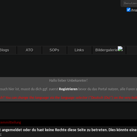
Ang
Blogs
ATO
SOPs
Links
Bildergalerie
Hallo lieber Unbekannter!
such hier ist, musst du dich ggf. zuerst
Registrieren
bevor du das Portal nutzen, alle Foren
sh? You can change the language via the language selector ("Deutsch (Du)") on the very bott
stemmitteilung
ht angemeldet oder du hast keine Rechte diese Seite zu betreten. Dies könnte eine
: