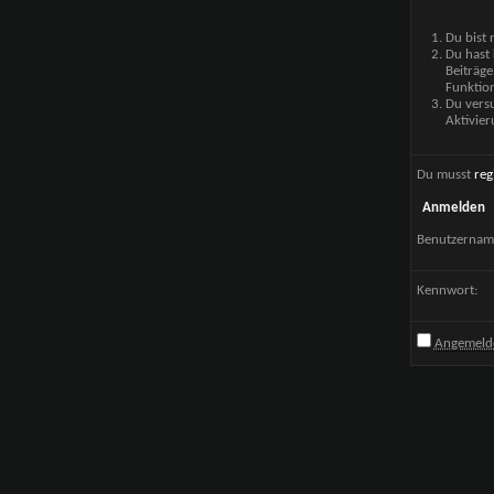
Du bist 
Du hast 
Beiträge
Funktion
Du versu
Aktivier
Du musst
reg
Anmelden
Benutzernam
Kennwort:
Angemelde