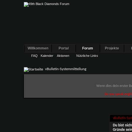
Willkommen
Portal
Forum
Projekte
FAQ
Kalender
Aktionen
Nützliche Links
vBulletin-Systemmitteilung
Wenn dies dein erster Be
Do you speak engli
vBulletin-Sy
Du bist nic
Gründe sein