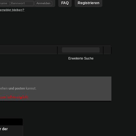
FAQ
Registrieren
emeldet bleiben?
Erweiterte Suche
 sehen
und posten
kannst.
om-left to english!
r der