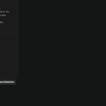
.
 wenn du
aubte
die