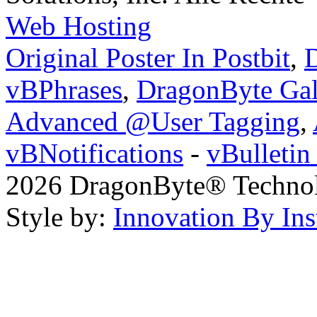
Web Hosting
Original Poster In Postbit
,
D
vBPhrases
,
DragonByte Gal
Advanced @User Tagging
,
vBNotifications
-
vBulleti
2026 DragonByte® Technolo
Style by:
Innovation By Ins