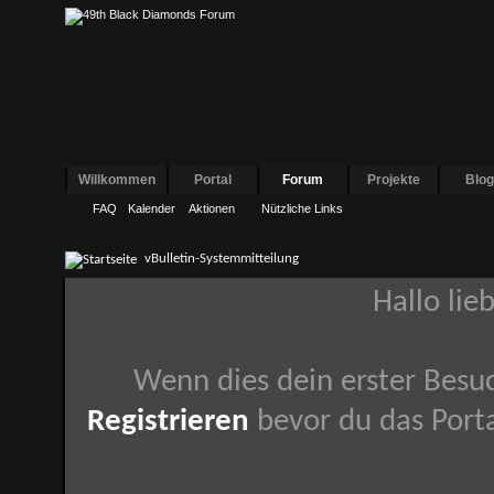
Willkommen
Portal
Forum
Projekte
Blo
FAQ
Kalender
Aktionen
Nützliche Links
vBulletin-Systemmitteilung
Hallo lie
Wenn dies dein erster Besuch
Registrieren
bevor du das Porta