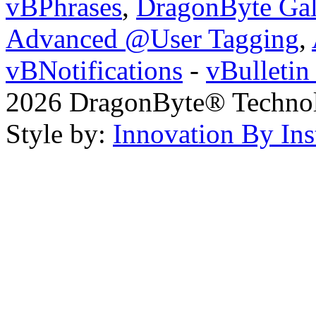
vBPhrases
,
DragonByte Gal
Advanced @User Tagging
,
vBNotifications
-
vBulleti
2026 DragonByte® Technolo
Style by:
Innovation By Ins